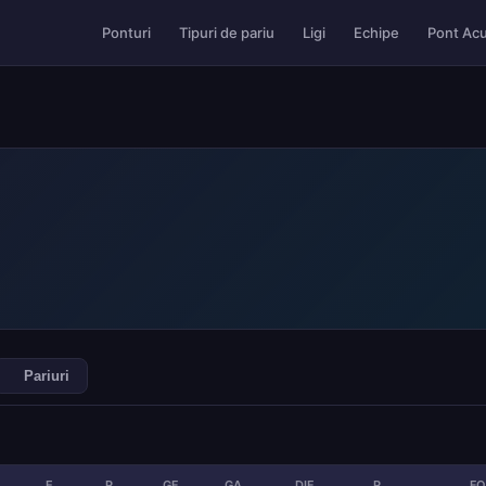
Pont Ac
Ponturi
Tipuri de pariu
Ligi
Echipe
Pariuri
E
P
GF
GA
DIF
P
F