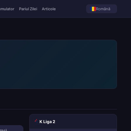
umulator
Pariul Zilei
Articole
Română
K Liga 2
ORMĂ