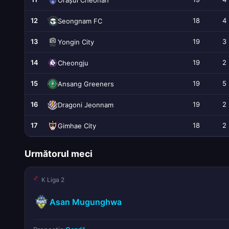
12
18
4
Seongnam FC
13
19
3
Yongin City
14
19
2
Cheongju
15
19
5
Ansang Greeners
16
19
2
Dragoni Jeonnam
17
18
2
Gimhae City
Următorul meci
K Liga 2
Asan Mugunghwa