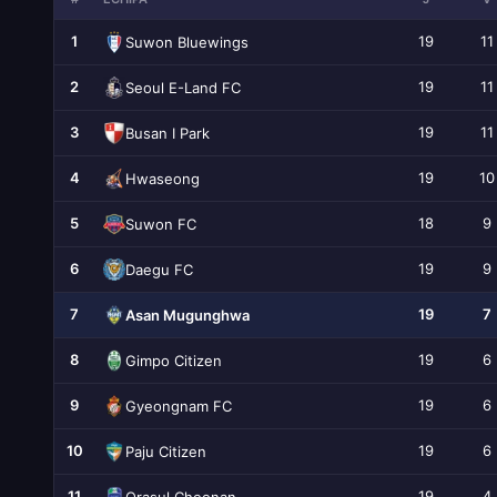
1
19
11
Suwon Bluewings
2
19
11
Seoul E-Land FC
3
19
11
Busan I Park
4
19
10
Hwaseong
5
18
9
Suwon FC
6
19
9
Daegu FC
7
19
7
Asan Mugunghwa
8
19
6
Gimpo Citizen
9
19
6
Gyeongnam FC
10
19
6
Paju Citizen
11
19
4
Orașul Cheonan