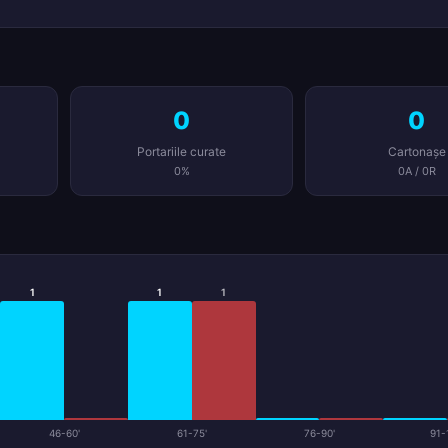
0
0
Portariile curate
Cartonașe
0%
0A / 0R
1
1
1
46-60'
61-75'
76-90'
91-