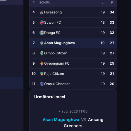
#
ECHIPA
J
P
4
Hwaseong
19
34
5
Suwon FC
18
33
6
Daegu FC
19
32
7
Asan Mugunghwa
19
27
8
Gimpo Citizen
19
27
9
Gyeongnam FC
19
25
10
Paju Citizen
19
21
11
Orașul Cheonan
19
20
Următorul meci
7 aug. 2026 11:00
Asan Mugunghwa
VS
Ansang
Greeners