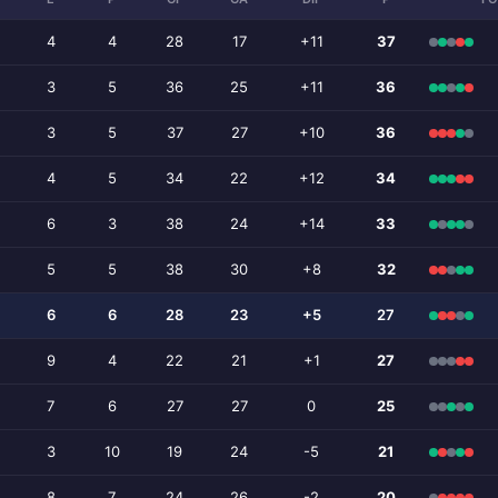
4
4
28
17
+11
37
3
5
36
25
+11
36
3
5
37
27
+10
36
4
5
34
22
+12
34
6
3
38
24
+14
33
5
5
38
30
+8
32
6
6
28
23
+5
27
9
4
22
21
+1
27
7
6
27
27
0
25
3
10
19
24
-5
21
8
7
24
26
-2
20