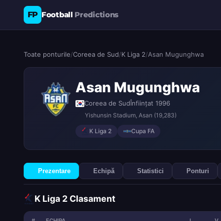
FP
Football
Predictions
Toate ponturile
/
Coreea de Sud
/
K Liga 2
/
Asan Mugunghwa
Asan Mugunghwa
Coreea de Sud
Înființat 1996
Yishunsin Stadium
, Asan
(19,283)
K Liga 2
Cupa FA
Prezentare
Echipă
Statistici
Ponturi
K Liga 2 Clasament
#
ECHIPA
J
V