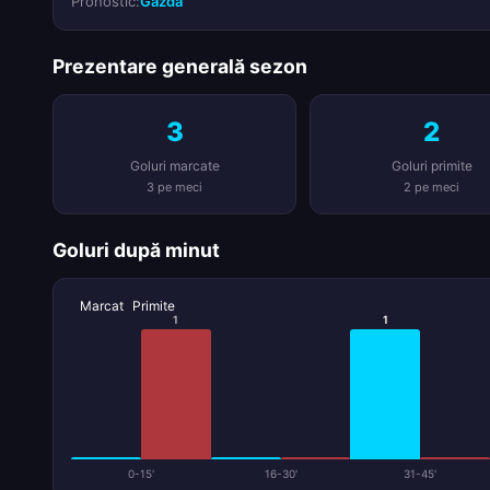
Pronostic:
Gazdă
Prezentare generală sezon
3
2
Goluri marcate
Goluri primite
3 pe meci
2 pe meci
Goluri după minut
Marcat
Primite
1
1
0-15'
16-30'
31-45'