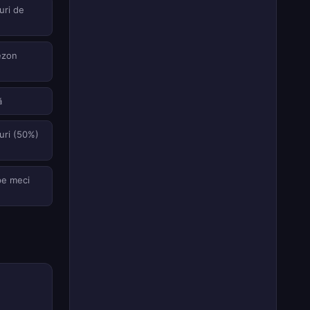
uri de
ezon
ă
uri (50%)
pe meci