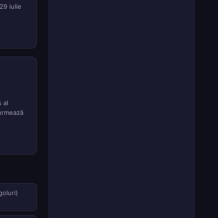
29 iulie
 al
 urmează
oluri)