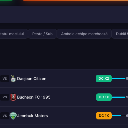
tatul meciului
Peste / Sub
Ambele echipe marchează
Dublă 
a
Daejeon Citizen
DC X2
VS
k
Bucheon FC 1995
DC 1X
VS
n
Jeonbuk Motors
DC 1X
VS