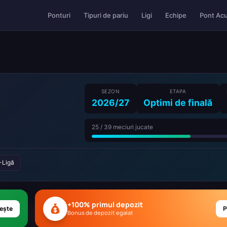
Pont Ac
Ponturi
Tipuri de pariu
Ligi
Echipe
SEZON
ETAPA
2026/27
Optimi de finală
25 / 39 meciuri jucate
-Ligă
+100% primul depozit
ește
P
Bonus de depozit egalat