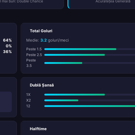
l mai bun: Double Chance
Acuratețea Generală
Total Goluri
64%
Medie:
3.2
goluri/meci
0%
Peste 1.5
36%
Peste 2.5
Peste
3.5
Dublă Șansă
1X
X2
12
Halftime