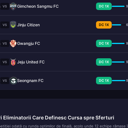
n
Gimcheon Sangmu FC
DC 1X
VS
s
Jinju Citizen
DC 1X
VS
n
Gwangju FC
DC 1X
VS
g
Jeju United FC
DC 1X
VS
C
Seongnam FC
DC 1X
VS
 Eliminatorii Care Definesc Cursa spre Sferturi
tiției odată cu runda optimilor de finală, acolo unde 12 echipe rămase 