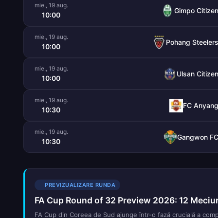
mie., 19 aug.
Gimpo Citize
10:00
mie., 19 aug.
Pohang Steeler
10:00
mie., 19 aug.
Ulsan Citize
10:00
mie., 19 aug.
FC Anyan
10:30
mie., 19 aug.
Gangwon F
10:30
PREVIZUALIZARE RUNDA
FA Cup Round of 32 Preview 2026: 12 Meciuri
FA Cup din Coreea de Sud ajunge într-o fază crucială a compe