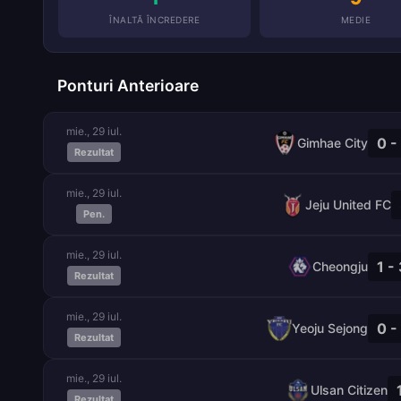
ÎNALTĂ ÎNCREDERE
MEDIE
Ponturi Anterioare
mie., 29 iul.
0 -
Gimhae City
Rezultat
mie., 29 iul.
Jeju United FC
Pen.
mie., 29 iul.
1 -
Cheongju
Rezultat
mie., 29 iul.
0 -
Yeoju Sejong
Rezultat
mie., 29 iul.
Ulsan Citizen
Rezultat