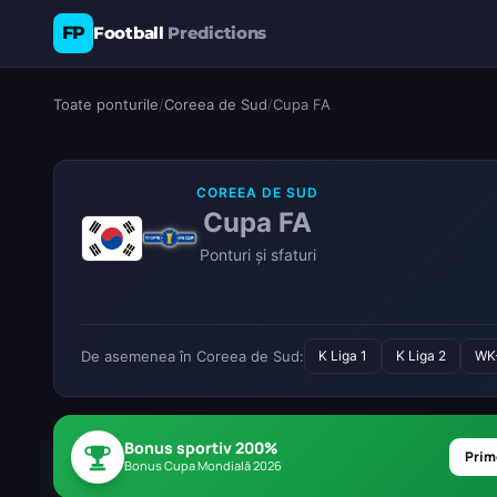
FP
Football
Predictions
Toate ponturile
/
Coreea de Sud
/
Cupa FA
COREEA DE SUD
Cupa FA
Ponturi și sfaturi
De asemenea în Coreea de Sud:
K Liga 1
K Liga 2
WK
Bonus sportiv 200%
Prim
Bonus Cupa Mondială 2026