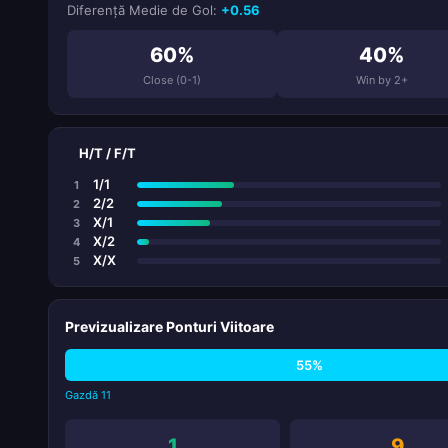
Diferență Medie de Gol:
+0.56
60%
40%
Close (0-1)
Win by 2+
H/T / F/T
1/1
1
2/2
2
X/1
3
X/2
4
X/X
5
Previzualizare Ponturi Viitoare
55%
Gazdă 11
1
9