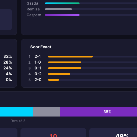
Gazdă
Remiză
Oaspete
Scor Exact
32%
2-1
1
28%
1-0
2
24%
0-1
3
4%
0-2
4
0%
2-0
5
35%
Remiză 2
10
49%