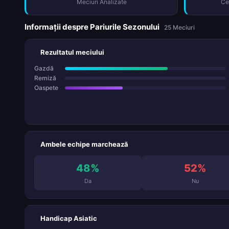
Meciuri Analizate
Ce
Informații despre Pariurile Sezonului
25 Meciuri
Rezultatul meciului
Gazdă
Remiză
Oaspete
Ambele echipe marchează
48%
52%
Da
Nu
Handicap Asiatic