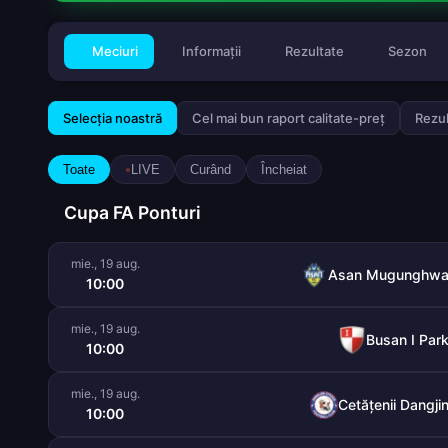
Meciuri
Informații
Rezultate
Sezon
Selecția noastră
Cel mai bun raport calitate-preț
Rezul
Toate
LIVE
Curând
Încheiat
Cupa FA Ponturi
mie., 19 aug.
Asan Mugunghw
10:00
mie., 19 aug.
Busan I Par
10:00
mie., 19 aug.
Cetățenii Dangji
10:00