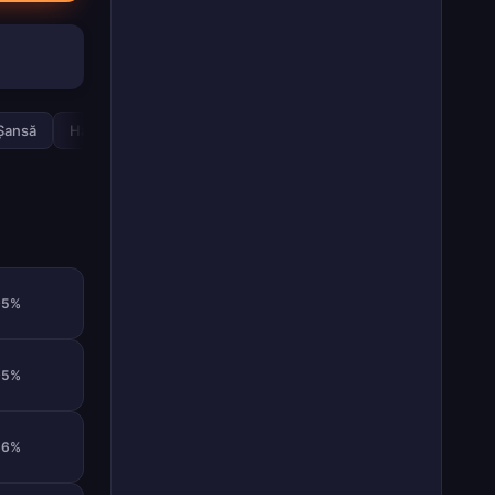
Șansă
Handicap Asiatic
Halftime
H/T / F/T
Scor Exact
95%
95%
66%