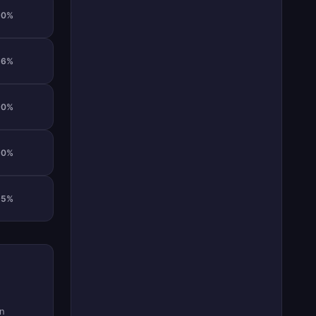
90%
66%
90%
90%
95%
în