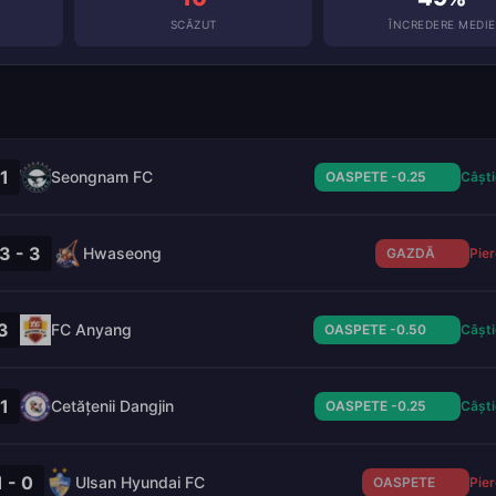
SCĂZUT
ÎNCREDERE MEDIE
 1
Seongnam FC
OASPETE -0.25
Câști
3 - 3
Hwaseong
GAZDĂ
Pie
 3
FC Anyang
OASPETE -0.50
Câști
 1
Cetățenii Dangjin
OASPETE -0.25
Câști
1 - 0
Ulsan Hyundai FC
OASPETE
Pie