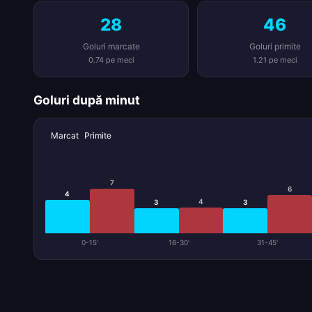
28
46
Goluri marcate
Goluri primite
0.74 pe meci
1.21 pe meci
Goluri după minut
Marcat
Primite
7
6
4
4
3
3
0-15'
16-30'
31-45'