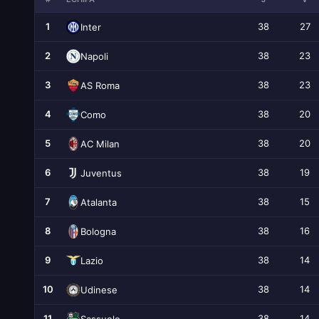
1
38
27
Inter
2
38
23
Napoli
3
38
23
AS Roma
4
38
20
Como
5
38
20
AC Milan
6
38
19
Juventus
7
38
15
Atalanta
8
38
16
Bologna
9
38
14
Lazio
10
38
14
Udinese
11
38
14
Sassuolo