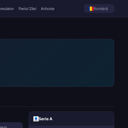
umulator
Pariul Zilei
Articole
Română
Serie A
ORMĂ