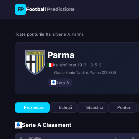
FP
Football
Predictions
Toate ponturile
/
Italia
/
Serie A
/
Parma
Parma
Italia
Înființat 1913
3-5-2
Stadio Ennio Tardini
, Parma
(22,885)
Serie A
Prezentare
Echipă
Statistici
Ponturi
Serie A Clasament
#
ECHIPA
J
V