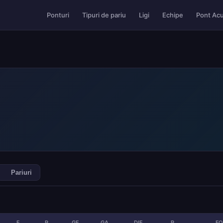
Pont Ac
Ponturi
Tipuri de pariu
Ligi
Echipe
Pariuri
E
P
GF
GA
DIF
P
F