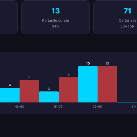
13
71
Portariile curate
Cartonașe
34%
66A / 5R
10
13
9
8
4
3
46-60'
61-75'
76-90'
91-