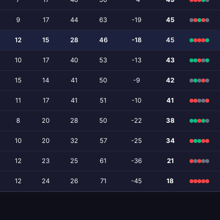
9
17
44
63
-19
45
12
15
28
46
-18
45
10
17
40
53
-13
43
15
14
41
50
-9
42
11
17
41
51
-10
41
8
20
28
50
-22
38
10
20
32
57
-25
34
12
23
25
61
-36
21
12
24
26
71
-45
18