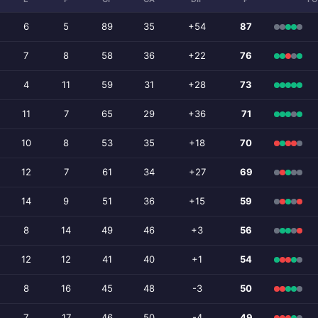
6
5
89
35
+54
87
7
8
58
36
+22
76
4
11
59
31
+28
73
11
7
65
29
+36
71
10
8
53
35
+18
70
12
7
61
34
+27
69
14
9
51
36
+15
59
8
14
49
46
+3
56
12
12
41
40
+1
54
8
16
45
48
-3
50
7
17
46
50
-4
49