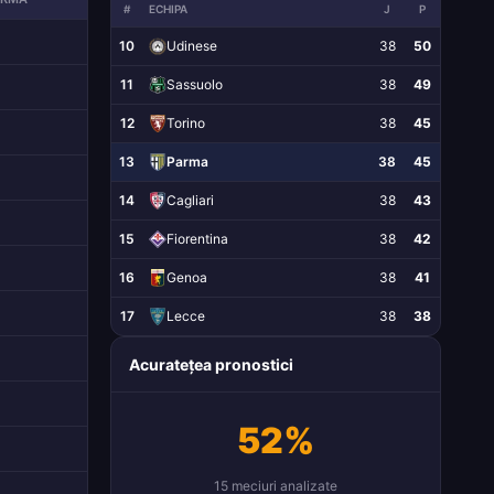
#
ECHIPA
J
P
10
Udinese
38
50
11
Sassuolo
38
49
12
Torino
38
45
13
Parma
38
45
14
Cagliari
38
43
15
Fiorentina
38
42
16
Genoa
38
41
17
Lecce
38
38
Acuratețea pronostici
52%
15 meciuri analizate