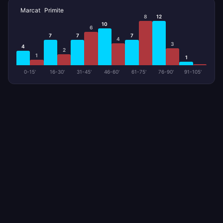
Marcat
Primite
8
12
10
6
7
7
7
4
3
4
2
1
1
0-15'
16-30'
31-45'
46-60'
61-75'
76-90'
91-105'