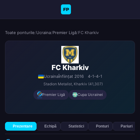
FP
Toate ponturile
/
Ucraina
/
Premier Ligă
/
FC Kharkiv
FC Kharkiv
Ucraina
Înființat 2016
4-1-4-1
Stadion Metalist
, Kharkiv
(41,307)
Premier Ligă
Cupa Ucrainei
Prezentare
Echipă
Statistici
Ponturi
Pariuri