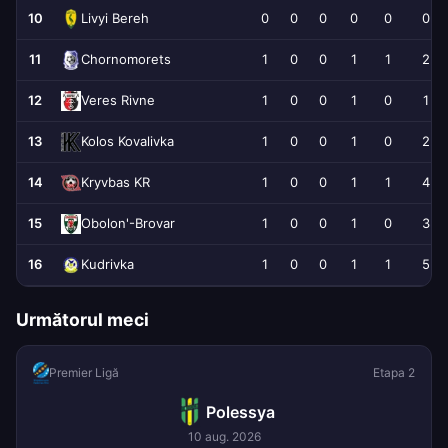
10
0
0
0
0
0
0
Livyi Bereh
11
1
0
0
1
1
2
Chornomorets
12
1
0
0
1
0
1
Veres Rivne
13
1
0
0
1
0
2
Kolos Kovalivka
14
1
0
0
1
1
4
Kryvbas KR
15
1
0
0
1
0
3
Obolon'-Brovar
16
1
0
0
1
1
5
Kudrivka
Următorul meci
Premier Ligă
Etapa 2
Polessya
10 aug. 2026