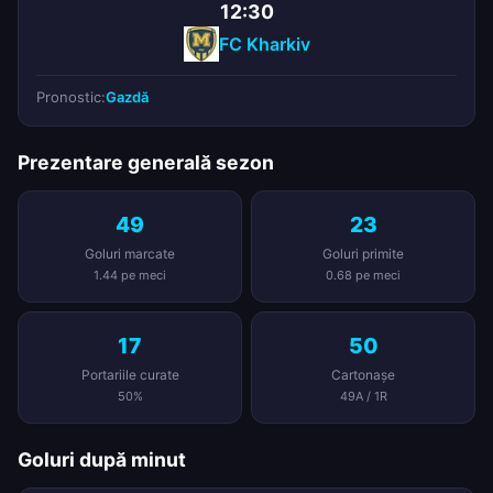
12:30
FC Kharkiv
Pronostic:
Gazdă
Prezentare generală sezon
49
23
Goluri marcate
Goluri primite
1.44 pe meci
0.68 pe meci
17
50
Portariile curate
Cartonașe
50%
49A / 1R
Goluri după minut