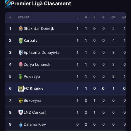
Premier Ligă Clasament
#
ECHIPA
J
V
E
P
GF
GA
1
1
1
0
0
5
1
Shakhtar Donețk
2
1
1
0
0
4
1
Karpaty
3
1
1
0
0
3
0
Epitsentr Dunayivtsi
4
1
1
0
0
2
0
Zorya Luhansk
5
1
1
0
0
2
1
Polessya
6
1
1
0
0
1
0
FC Kharkiv
7
1
0
1
0
0
0
Bukovyna
8
1
0
1
0
0
0
LNZ Cerkasî
9
0
0
0
0
0
0
Dinamo Kiev