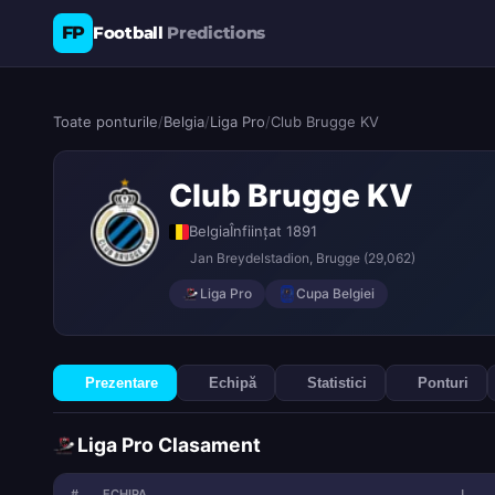
FP
Football
Predictions
Toate ponturile
/
Belgia
/
Liga Pro
/
Club Brugge KV
Club Brugge KV
Belgia
Înființat 1891
Jan Breydelstadion
, Brugge
(29,062)
Liga Pro
Cupa Belgiei
Prezentare
Echipă
Statistici
Ponturi
Liga Pro Clasament
#
ECHIPA
J