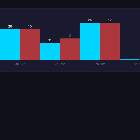
24
12
20
10
7
11
46-60'
61-75'
76-90'
91-