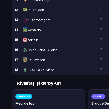
12
0
St. Truiden
13
0
Zulte Waregem
14
0
Westerlo
15
0
Kortrijk
16
0
Union Saint-Gilloise
17
0
SK Beveren
18
0
RAAL La Louvière
Rivalități și derby-uri
LEGENDAR
CLASIC
Meci de top
Brugge De