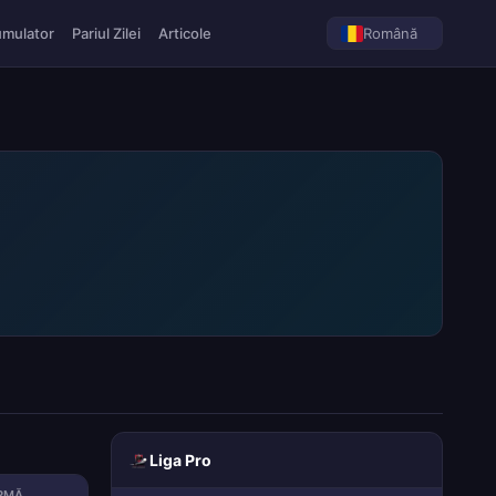
umulator
Pariul Zilei
Articole
Română
Liga Pro
RMĂ