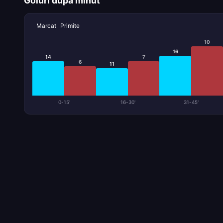
Goluri după minut
Marcat
Primite
10
16
14
7
6
11
0-15'
16-30'
31-45'