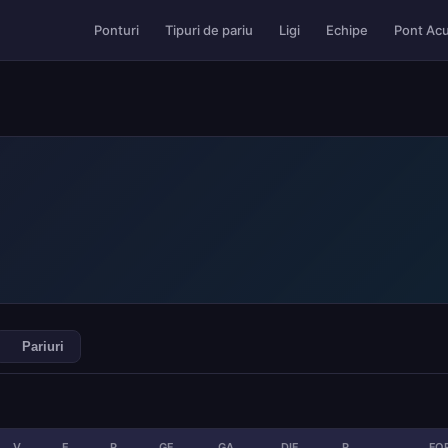
Pont Ac
Ponturi
Tipuri de pariu
Ligi
Echipe
Pariuri
V
E
P
GF
GA
DIF
P
FO