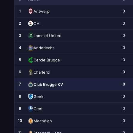
1
0
Antwerp
2
0
OHL
3
0
Lommel United
4
0
Anderlecht
5
0
Cercle Brugge
6
0
Charleroi
7
0
Club Brugge KV
8
0
Genk
9
0
Gent
10
0
Mechelen
11
0
Standard Liege