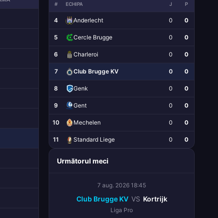
#
ECHIPA
J
P
4
Anderlecht
0
0
5
Cercle Brugge
0
0
6
Charleroi
0
0
7
Club Brugge KV
0
0
8
Genk
0
0
9
Gent
0
0
10
Mechelen
0
0
11
Standard Liege
0
0
Următorul meci
7 aug. 2026 18:45
Club Brugge KV
VS
Kortrijk
Liga Pro