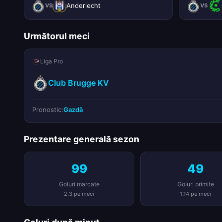
Anderlecht
VS
VS
Următorul meci
Liga Pro
Club Brugge KV
Pronostic:
Gazdă
Prezentare generală sezon
99
49
Goluri marcate
Goluri primite
2.3 pe meci
1.14 pe meci