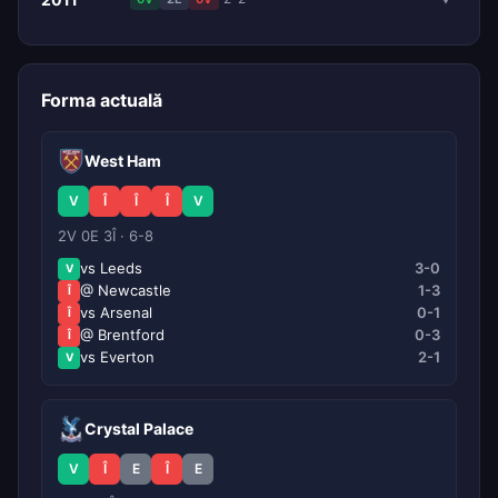
Forma actuală
West Ham
V
Î
Î
Î
V
2V 0E 3Î · 6-8
vs Leeds
3-0
V
@ Newcastle
1-3
Î
vs Arsenal
0-1
Î
@ Brentford
0-3
Î
vs Everton
2-1
V
Crystal Palace
V
Î
E
Î
E