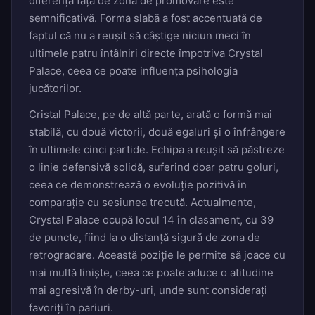
diferența față de zona de promovare este
semnificativă. Forma slabă a fost accentuată de
faptul că nu a reușit să câștige niciun meci în
ultimele patru întâlniri directe împotriva Crystal
Palace, ceea ce poate influența psihologia
jucătorilor.
Cristal Palace, pe de altă parte, arată o formă mai
stabilă, cu două victorii, două egaluri și o înfrângere
în ultimele cinci partide. Echipa a reușit să păstreze
o linie defensivă solidă, suferind doar patru goluri,
ceea ce demonstrează o evoluție pozitivă în
comparație cu sesiunea trecută. Actualmente,
Crystal Palace ocupă locul 14 în clasament, cu 39
de puncte, fiind la o distanță sigură de zona de
retrogradare. Această poziție le permite să joace cu
mai multă liniște, ceea ce poate aduce o atitudine
mai agresivă în derby-uri, unde sunt considerați
favoriți în pariuri.