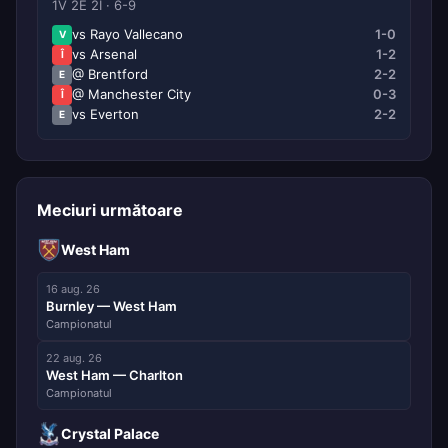
1V 2E 2Î · 6-9
vs Rayo Vallecano
1-0
V
vs Arsenal
1-2
Î
@ Brentford
2-2
E
@ Manchester City
0-3
Î
vs Everton
2-2
E
Meciuri următoare
West Ham
16 aug. 26
Burnley — West Ham
Campionatul
22 aug. 26
West Ham — Charlton
Campionatul
Crystal Palace