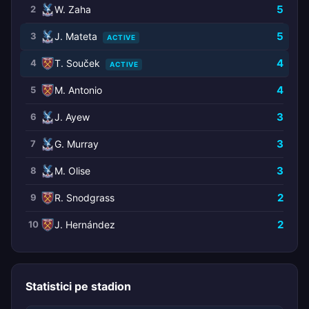
5
2
W. Zaha
5
3
J. Mateta
ACTIVE
4
4
T. Souček
ACTIVE
4
5
M. Antonio
3
6
J. Ayew
3
7
G. Murray
3
8
M. Olise
2
9
R. Snodgrass
2
10
J. Hernández
Statistici pe stadion