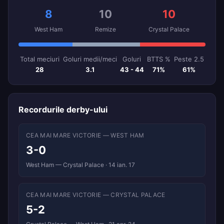
8
10
10
West Ham
Remize
Crystal Palace
Total meciuri
Goluri medii/meci
Goluri
BTTS %
Peste 2.5
28
3.1
43 - 44
71%
61%
Recordurile derby-ului
CEA MAI MARE VICTORIE — WEST HAM
3-0
West Ham — Crystal Palace · 14 ian. 17
CEA MAI MARE VICTORIE — CRYSTAL PALACE
5-2