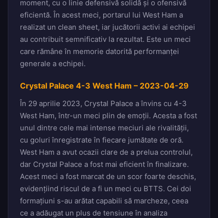
moment, cu o linie defensivă solidă și o ofensivă
eficientă. În acest meci, portarul lui West Ham a
realizat un clean sheet, iar jucătorii activi ai echipei
au contribuit semnificativ la rezultat. Este un meci
care rămâne în memorie datorită performanței
generale a echipei.
Crystal Palace 4-3 West Ham – 2023-04-29
În 29 aprilie 2023, Crystal Palace a învins cu 4-3
West Ham, într-un meci plin de emoții. Acesta a fost
unul dintre cele mai intense meciuri ale rivalității,
cu goluri înregistrate în fiecare jumătate de oră.
West Ham a avut ocazii clare de a prelua controlul,
dar Crystal Palace a fost mai eficient în finalizare.
Acest meci a fost marcat de un scor foarte deschis,
evidențiind riscul de a fi un meci cu BTTS. Cei doi
formațiuni s-au arătat capabili să marcheze, ceea
ce a adăugat un plus de tensiune în analiza