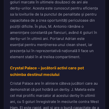
goluri marcate în ultimele douăzeci de ani ale
derby-urilor. Acesta este cunoscut pentru eficiența
sa la loviturile de la punctul de penalitate și pentru
capacitatea de a crea oportunități periculoase din
poziții dificile. În plus, M. Antonio rămâne o
amenințare constantă pe flancuri, având 4 goluri în
derby-uri în ultimii ani. Portarul Adrian este
esențial pentru menținerea unui clean sheet, iar
prezența lui în reprezentativă națională îl face un
element stabil în al treilea compartiment.
Crystal Palace – jucătorii activi care pot
schimba destinul meciului
Cristal Palace are în aliniere câteva jucători care au
demonstrat că pot hotărâ un derby. J. Mateta este
cel mai prolific marcator al acestui derby în ultimii
ani, cu 5 goluri înregistrate în meciurile contra West
Ham. El este rapid, agil și are o bună capacitate de a