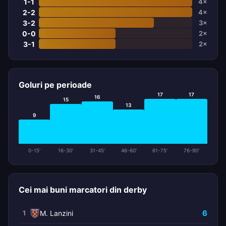
1-1
4×
2-2
4×
3-2
3×
0-0
2×
3-1
2×
Goluri pe perioade
17
17
16
15
13
9
0-15'
16-30'
31-45'
46-60'
61-75'
76-90'
Cei mai buni marcatori din derby
6
1
M. Lanzini