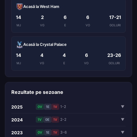
Acasă la West Ham
14
2
6
6
17-21
MJ
VG
E
VO
GOLURI
Acasă la Crystal Palace
14
4
4
6
23-26
MJ
VG
E
VO
GOLURI
Rezultate pe sezoane
2025
1-2
▼
0V
1E
1V
2024
2-2
▼
1V
0E
1V
2023
3-6
▼
0V
1E
1V