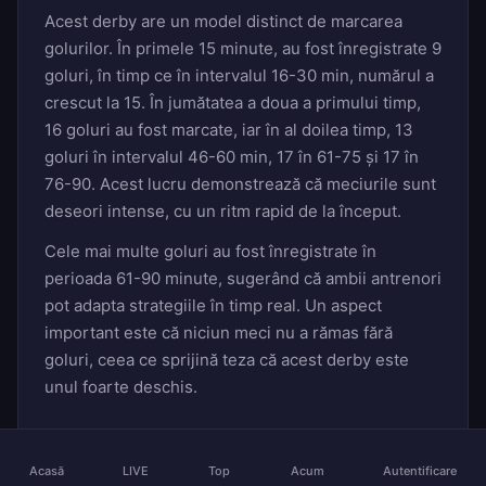
Acest derby are un model distinct de marcarea
golurilor. În primele 15 minute, au fost înregistrate 9
goluri, în timp ce în intervalul 16-30 min, numărul a
crescut la 15. În jumătatea a doua a primului timp,
16 goluri au fost marcate, iar în al doilea timp, 13
goluri în intervalul 46-60 min, 17 în 61-75 și 17 în
76-90. Acest lucru demonstrează că meciurile sunt
deseori intense, cu un ritm rapid de la început.
Cele mai multe goluri au fost înregistrate în
perioada 61-90 minute, sugerând că ambii antrenori
pot adapta strategiile în timp real. Un aspect
important este că niciun meci nu a rămas fără
goluri, ceea ce sprijină teza că acest derby este
unul foarte deschis.
Parierea în funcție de statistică
Acasă
LIVE
Top
Acum
Autentificare
Pe baza datelor prezentate, pariurile 1X2 par să