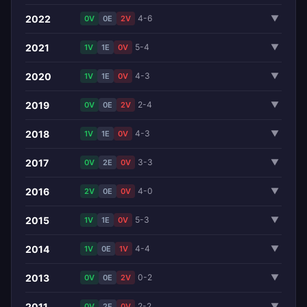
2022
4-6
▼
0V
0E
2V
2021
5-4
▼
1V
1E
0V
2020
4-3
▼
1V
1E
0V
2019
2-4
▼
0V
0E
2V
2018
4-3
▼
1V
1E
0V
2017
3-3
▼
0V
2E
0V
2016
4-0
▼
2V
0E
0V
2015
5-3
▼
1V
1E
0V
2014
4-4
▼
1V
0E
1V
2013
0-2
▼
0V
0E
2V
2011
2-2
▼
0V
2E
0V