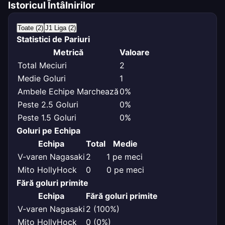
Istoricul Întâlnirilor
Toate (2)
J1 Liga (2)
Statistici de Pariuri
Metrică
Valoare
Total Meciuri
2
Medie Goluri
1
Ambele Echipe Marchează
0%
Peste 2.5 Goluri
0%
Peste 1.5 Goluri
0%
Goluri pe Echipa
Echipa
Total
Medie
V-varen Nagasaki
2
1 pe meci
Mito HollyHock
0
0 pe meci
Fără goluri primite
Echipa
Fără goluri primite
V-varen Nagasaki
2 (100%)
Mito HollyHock
0 (0%)