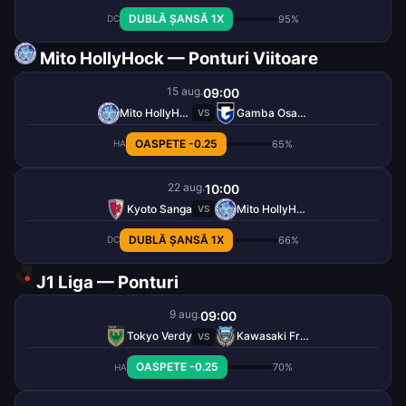
DUBLĂ ȘANSĂ 1X
95%
DC
Mito HollyHock — Ponturi Viitoare
15 aug.
09:00
Mito HollyHock
Gamba Osaka
VS
OASPETE -0.25
65%
HA
22 aug.
10:00
Kyoto Sanga
Mito HollyHock
VS
DUBLĂ ȘANSĂ 1X
66%
DC
J1 Liga — Ponturi
9 aug.
09:00
Tokyo Verdy
Kawasaki Frontale
VS
OASPETE -0.25
70%
HA