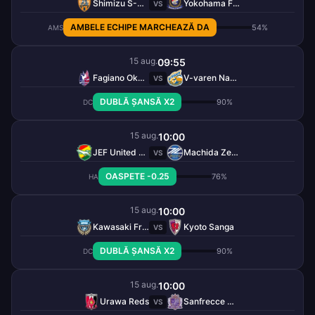
Shimizu S-Pulse
Yokohama F. Marinos
VS
AMBELE ECHIPE MARCHEAZĂ DA
54%
AMS
15 aug.
09:55
Fagiano Okayama
V-varen Nagasaki
VS
DUBLĂ ȘANSĂ X2
90%
DC
15 aug.
10:00
JEF United Chiba
Machida Zelvia
VS
OASPETE -0.25
76%
HA
15 aug.
10:00
Kawasaki Frontale
Kyoto Sanga
VS
DUBLĂ ȘANSĂ X2
90%
DC
15 aug.
10:00
Urawa Reds
Sanfrecce Hiroshima
VS