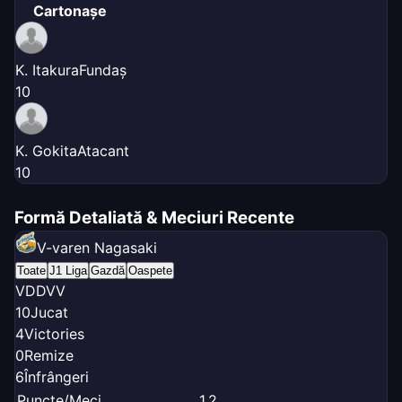
Cartonașe
K. Itakura
Fundaș
1
0
K. Gokita
Atacant
1
0
Formă Detaliată & Meciuri Recente
V-varen Nagasaki
Toate
J1 Liga
Gazdă
Oaspete
V
D
D
V
V
10
Jucat
4
Victories
0
Remize
6
Înfrângeri
Puncte/Meci
1.2