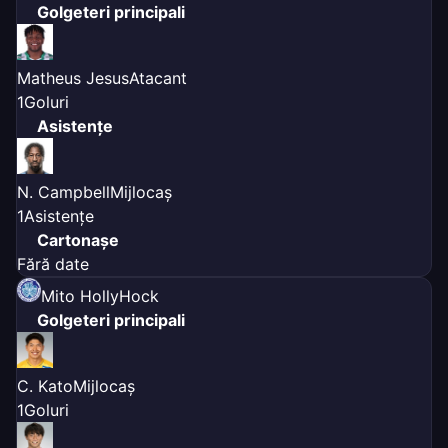
Golgeteri principali
Matheus Jesus
Atacant
1
Goluri
Asistențe
N. Campbell
Mijlocaș
1
Asistențe
Cartonașe
Fără date
Mito HollyHock
Golgeteri principali
C. Kato
Mijlocaș
1
Goluri