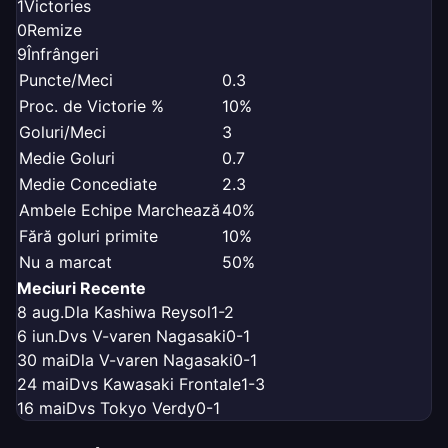
1
Victories
0
Remize
9
Înfrângeri
Puncte/Meci
0.3
Proc. de Victorie %
10%
Goluri/Meci
3
Medie Goluri
0.7
Medie Concediate
2.3
Ambele Echipe Marchează
40%
Fără goluri primite
10%
Nu a marcat
50%
Meciuri Recente
8 aug.
D
la Kashiwa Reysol
1-2
6 iun.
D
vs V-varen Nagasaki
0-1
30 mai
D
la V-varen Nagasaki
0-1
24 mai
D
vs Kawasaki Frontale
1-3
16 mai
D
vs Tokyo Verdy
0-1