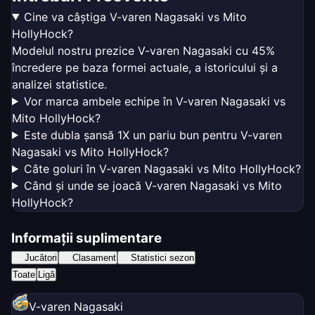
Cine va câștiga V-varen Nagasaki vs Mito
HollyHock?
Modelul nostru prezice V-varen Nagasaki cu 45%
încredere pe baza formei actuale, a istoricului și a
analizei statistice.
Vor marca ambele echipe în V-varen Nagasaki vs
Mito HollyHock?
Este dubla șansă 1X un pariu bun pentru V-varen
Nagasaki vs Mito HollyHock?
Câte goluri în V-varen Nagasaki vs Mito HollyHock?
Când și unde se joacă V-varen Nagasaki vs Mito
HollyHock?
Informații suplimentare
Jucători
Clasament
Statistici sezon
Toate
Ligă
V-varen Nagasaki