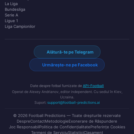
La Liga
Bundesliga
Serie A
Ligue 1
Liga Campionilor
Alătură-te pe Telegram
Urmărește-ne pe Facebook
Date despre fotbal furnizate de
API-Football
Operat de Alexey Andrianov, editor independent. Cu sediul în Kiev,
Ucraina.
Suport:
support@football-predictions.ai
© 2026 Football Predictions — Toate drepturile rezervate
Despre
Contact
Metodologie
Exonerare de Răspundere
Joc Responsabil
Politica de Confidențialitate
Preferințe Cookies
Termeni de Serviciu
Statistici
Clasament