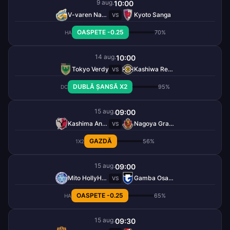
9 aug.
10:00
V-varen Nagasaki
Kyoto Sanga
VS
OASPETE -0.25
70%
HA
14 aug.
10:00
Tokyo Verdy
Kashiwa Reysol
VS
DUBLĂ ȘANSĂ X2
95%
DC
15 aug.
09:00
Kashima Antlers
Nagoya Grampus
VS
GAZDĂ
56%
1X2
15 aug.
09:00
Mito HollyHock
Gamba Osaka
VS
OASPETE -0.25
65%
HA
15 aug.
09:30