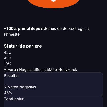
+100% primul depozit
Bonus de depozit egalat
Primește
Sfaturi de pariere
45%
45%
10%
V-varen Nagasaki
Remiză
Mito HollyHock
Rezultat
V-varen Nagasaki
45%
Total goluri