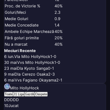
Proc. de Victorie %
40%
Goluri/Meci
2.3
Medie Goluri
0.9
Medie Concediate
1.4
Ambele Echipe Marchează
40%
Fără goluri primite
20%
Nu a marcat
40%
Meciuri Recente
6 iun.
V
la Mito HollyHock
1-0
30 mai
V
vs Mito HollyHock
1-0
23 mai
D
la Kyoto Sanga
0-1
9 mai
D
la Cerezo Osaka
2-3
6 mai
V
vs Fagiano Okayama
2-1
Mito HollyHock
Toate
J1 Liga
Gazdă
Oaspete
D
D
D
D
D
10
Jucat