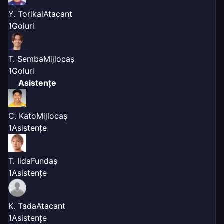
Y. Torikai
Atacant
1
Goluri
T. Semba
Mijlocaș
1
Goluri
Asistențe
C. Kato
Mijlocaș
1
Asistențe
T. Iida
Fundaș
1
Asistențe
K. Tada
Atacant
1
Asistențe