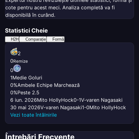
cote pentru acest meci. Analiza completă va fi
disponibilă în curând.
Statistici Cheie
H2H
Comparație
Formă
2
0
Remize
0
1
Medie Goluri
0%
Ambele Echipe Marchează
0%
Peste 2.5
6 iun. 2026
Mito HollyHock
0-1
V-varen Nagasaki
30 mai 2026
V-varen Nagasaki
1-0
Mito HollyHock
Vezi toate întâlnirile
Întrebări Frecvente