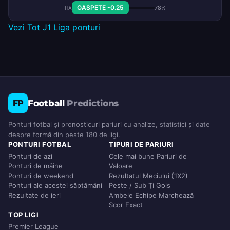
OASPETE -0.25
78%
HA
Vezi Tot J1 Liga ponturi
Football
Predictions
FP
Ponturi fotbal și pronosticuri pariuri cu analize, statistici și date
despre formă din peste 180 de ligi.
PONTURI FOTBAL
TIPURI DE PARIURI
Ponturi de azi
Cele mai bune Pariuri de
Ponturi de mâine
Valoare
Ponturi de weekend
Rezultatul Meciului (1X2)
Ponturi ale acestei săptămâni
Peste / Sub Ți Gols
Rezultate de ieri
Ambele Echipe Marchează
Scor Exact
TOP LIGI
Premier League