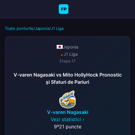
FP
Toate ponturile
/
Japonia
/
J1 Liga
Japonia
J1 Liga
Etapa 17
V-varen Nagasaki vs Mito HollyHock Pronostic
și Sfaturi de Pariuri
V-varen Nagasaki
Vezi statistici ›
9º
21 puncte