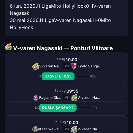
6 iun. 2026
J1 Liga
Mito HollyHock
0-1
V-varen
Nagasaki
30 mai 2026
J1 Liga
V-varen Nagasaki
1-0
Mito
HollyHock
V-varen Nagasaki — Ponturi Viitoare
9 aug.
10:00
V-varen Nagasaki
Kyoto Sanga
VS
OASPETE -0.25
70%
HA
15 aug.
09:55
Fagiano Okayama
V-varen Nagasaki
VS
DUBLĂ ȘANSĂ X2
90%
DC
21 aug.
10:00
Kashiwa Reysol
V-varen Nagasaki
VS