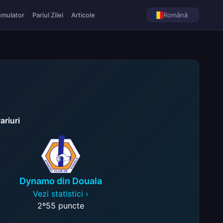
umulator
Pariul Zilei
Articole
Română
ariuri
Dynamo din Douala
Vezi statistici ›
2º
55 puncte