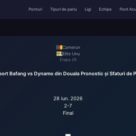
Pont Ac
Ponturi
Tipuri de pariu
Ligi
Echipe
Camerun
Elite Unu
Etapa 26
ort Bafang vs Dynamo din Douala Pronostic și Sfaturi de P
28 iun. 2026
2
-
7
Final