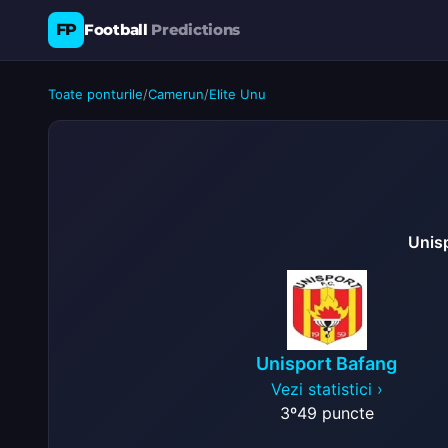
FP
Football
Predictions
Toate ponturile
/
Camerun
/
Elite Unu
Unisp
Unisport Bafang
Vezi statistici ›
3º
49 puncte