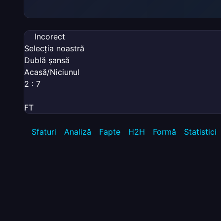
Incorect
Selecția noastră
Dublă șansă
Acasă/Niciunul
2 : 7
FT
Sfaturi
Analiză
Fapte
H2H
Formă
Statistici