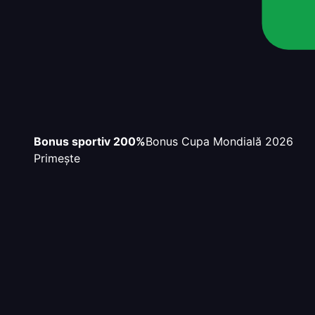
Bonus sportiv 200%
Bonus Cupa Mondială 2026
Primește