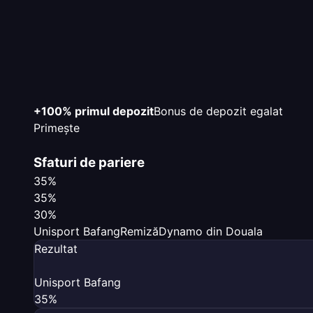
+100% primul depozit
Bonus de depozit egalat
Primește
Sfaturi de pariere
35%
35%
30%
Unisport Bafang
Remiză
Dynamo din Douala
Rezultat
Unisport Bafang
35%