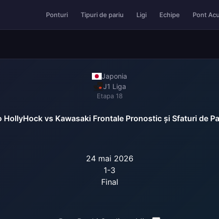
Pont Ac
Ponturi
Tipuri de pariu
Ligi
Echipe
Japonia
J1 Liga
Etapa 18
 HollyHock vs Kawasaki Frontale Pronostic și Sfaturi de Pa
24 mai 2026
1
-
3
Final