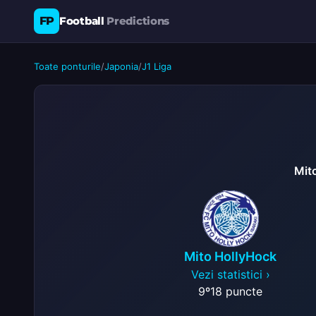
FP
Football
Predictions
Toate ponturile
/
Japonia
/
J1 Liga
Mito
Mito HollyHock
Vezi statistici ›
9º
18 puncte