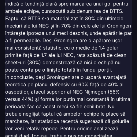
indică o tendință clară spre marcarea unui gol pentru
ambele echipe, cunoscută sub denumirea de BTTS.
Faptul că BTTS s-a materializat în 80% din ultimele
meciuri ale lui NEC și în 70% din cele ale lui Groningen
întărește ipoteza unui meci deschis, unde apărările par
a fi permeabile. Deși Groningen are o apărare ușor
mai consistentă statistic, cu o medie de 1.4 goluri
primite față de 1.7 ale lui NEC, rata scăzută de clean
sheet-uri (30%) demonstrează că nici o echipă nu
poate conta pe o liniște totală în fundul porții.
În concluzie, deși Groningen are o ușoară avantajață
teoretică pe planul defensiv cu 60% față de 40% al
oaspetilor, atacul superior al NEC Nijmegen (56%
versus 44%) și forma lor puțin mai constantă în ultima
perioadă fac ca acest meci să fie echilibrat. Nu
trebuie neglijat faptul că ambelor echipe le place să
marcheze, iar statistica recentă sugerează că golurile
vor veni relativ repede. Pentru oricine analizează
acest duel, focusul trebuie pus pe capacitatea