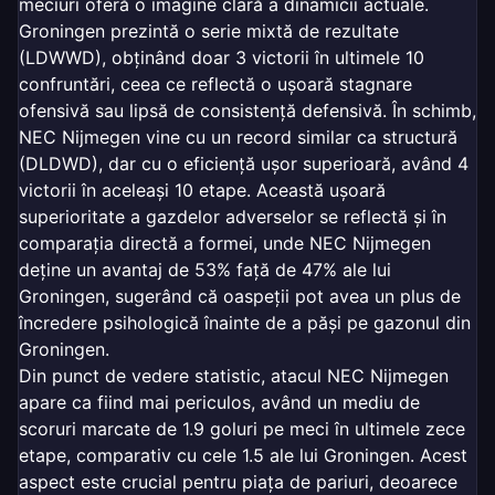
meciuri oferă o imagine clară a dinamicii actuale.
Groningen prezintă o serie mixtă de rezultate
(LDWWD), obținând doar 3 victorii în ultimele 10
confruntări, ceea ce reflectă o ușoară stagnare
ofensivă sau lipsă de consistență defensivă. În schimb,
NEC Nijmegen vine cu un record similar ca structură
(DLDWD), dar cu o eficiență ușor superioară, având 4
victorii în aceleași 10 etape. Această ușoară
superioritate a gazdelor adverselor se reflectă și în
comparația directă a formei, unde NEC Nijmegen
deține un avantaj de 53% față de 47% ale lui
Groningen, sugerând că oaspeții pot avea un plus de
încredere psihologică înainte de a păși pe gazonul din
Groningen.
Din punct de vedere statistic, atacul NEC Nijmegen
apare ca fiind mai periculos, având un mediu de
scoruri marcate de 1.9 goluri pe meci în ultimele zece
etape, comparativ cu cele 1.5 ale lui Groningen. Acest
aspect este crucial pentru piața de pariuri, deoarece