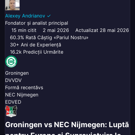
Alexey Andrianov
✓
Fondator și analist principal
15 min citit
2 mai 2026
Actualizat 28 mai 2026
60.3% Rată Câștig «Pariul Nostru»
30+ Ani de Experiență
16.2k Predicții Urmărite
Groningen
D
V
V
D
V
Formă recentă
vs
NEC Nijmegen
E
D
V
E
D
Groningen vs NEC Nijmegen: Luptă