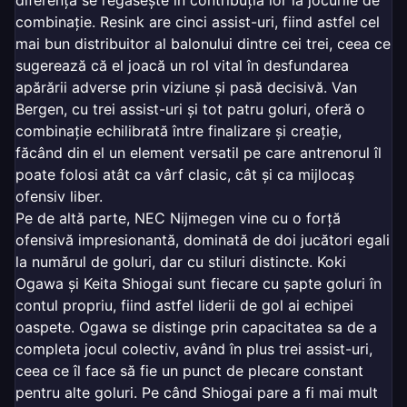
diferența se regăsește în contribuția lor la jocurile de
combinație. Resink are cinci assist-uri, fiind astfel cel
mai bun distribuitor al balonului dintre cei trei, ceea ce
sugerează că el joacă un rol vital în desfundarea
apărării adverse prin viziune și pasă decisivă. Van
Bergen, cu trei assist-uri și tot patru goluri, oferă o
combinație echilibrată între finalizare și creație,
făcând din el un element versatil pe care antrenorul îl
poate folosi atât ca vârf clasic, cât și ca mijlocaș
ofensiv liber.
Pe de altă parte, NEC Nijmegen vine cu o forță
ofensivă impresionantă, dominată de doi jucători egali
la numărul de goluri, dar cu stiluri distincte. Koki
Ogawa și Keita Shiogai sunt fiecare cu șapte goluri în
contul propriu, fiind astfel liderii de gol ai echipei
oaspete. Ogawa se distinge prin capacitatea sa de a
completa jocul colectiv, având în plus trei assist-uri,
ceea ce îl face să fie un punct de plecare constant
pentru alte goluri. Pe când Shiogai pare a fi mai mult