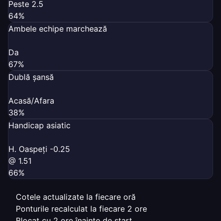
Peste 2.5
64%
Ambele echipe marchează
Da
67%
Dublă șansă
Acasă/Afara
38%
Handicap asiatic
H. Oaspeți -0.25
@ 1.51
66%
Cotele actualizate la fiecare oră
Ponturile recalculat la fiecare 2 ore
Blocat cu 2 ore înainte de start