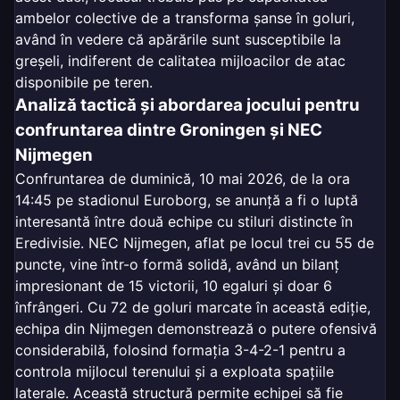
ambelor colective de a transforma șanse în goluri,
având în vedere că apărările sunt susceptibile la
greșeli, indiferent de calitatea mijloacilor de atac
disponibile pe teren.
Analiză tactică și abordarea jocului pentru
confruntarea dintre Groningen și NEC
Nijmegen
Confruntarea de duminică, 10 mai 2026, de la ora
14:45 pe stadionul Euroborg, se anunță a fi o luptă
interesantă între două echipe cu stiluri distincte în
Eredivisie. NEC Nijmegen, aflat pe locul trei cu 55 de
puncte, vine într-o formă solidă, având un bilanț
impresionant de 15 victorii, 10 egaluri și doar 6
înfrângeri. Cu 72 de goluri marcate în această ediție,
echipa din Nijmegen demonstrează o putere ofensivă
considerabilă, folosind formația 3-4-2-1 pentru a
controla mijlocul terenului și a exploata spațiile
laterale. Această structură permite echipei să fie