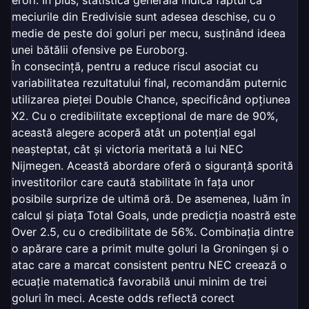
erori. În plus, statistica generală indică faptul că
meciurile din Eredivisie sunt adesea deschise, cu o
medie de peste doi goluri per mecu, susținând ideea
unei bătălii ofensive pe Euroborg.
În consecință, pentru a reduce riscul asociat cu
variabilitatea rezultatului final, recomandăm puternic
utilizarea pieței Double Chance, specificând opțiunea
X2. Cu o credibilitate excepțional de mare de 90%,
această alegere acoperă atât un potențial egal
neașteptat, cât și victoria meritată a lui NEC
Nijmegen. Această abordare oferă o siguranță sporită
investitorilor care caută stabilitate în fața unor
posibile surprize de ultimă oră. De asemenea, luăm în
calcul și piața Total Goals, unde predicția noastră este
Over 2.5, cu o credibilitate de 56%. Combinația dintre
o apărare care a primit multe goluri la Groningen și o
atac care a marcat consistent pentru NEC creează o
ecuație matematică favorabilă unui minim de trei
goluri în meci. Aceste odds reflectă corect