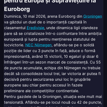
pentru Europa și Supraviețuire la
Euroborg
Duminica, 10 mai 2026, arena Euroborg din
Groningen
va găzdui un duel de o importanță capitală în
clasamentul
Eredivisie
, unde dinamica ligii olandeze
pare să se cristalizeze într-o confruntare între ambiția
europeană și lupta pentru menținerea statutului de
locvictorie.
NEC Nijmegen
, aflându-se pe o solidă
poziție de lider cu 3 puncte în față, aduce o formă
impresionantă, având 15 victorii, 10 egaluri și doar 6
înfrângeri într-un sezon marcat de consistență. Cu 55
de puncte acumulate, echipa din Nijmegen nu trebuie
decât să consolideze locul trei, iar victoria ar putea fi
decisivă pentru securizarea unui loc în grupările
europene sau chiar pentru accesul în fazele
preliminare ale competițiilor continentale.
Pentru gazdele de la Groningen, situația este mult mai
tensionată. Aflându-se pe locul nouă cu 42 de puncte,