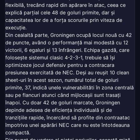
flexibilă, trecând rapid din apărare în atac, ceea ce
explică parțial cele 48 de goluri primite, dar și
capacitatea lor de a forța scorurile prin viteza de
execuție.
Din cealaltă parte, Groningen ocupă locul nouă cu 42
de puncte, având o performanță mai modestă cu 12
victorii, 6 egaluri și 13 înfrângeri. Echipa gazdă, care
folosește sistemul clasic 4-2-3-1, trebuie să își
optimizeze jocul defensiv pentru a contracara
presiunea exercitată de NEC. Deși au reușit 10 clean
sheet-uri în acest sezon, numărul total de goluri
primite, 37, indică unele vulnerabilităti în zona centrală
sau pe flancuri atunci când mijlocașii sunt trasați
înapoi. Cu doar 42 de goluri marcate, Groningen
depinde adesea de eficiența individuală și de
tranzițiile rapide, încercând să profite din contraatac
împotriva unei apărări NEC care nu este întotdeauna
compactă.