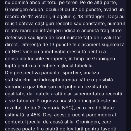
nu domină absolut totul pe teren. Pe de altă parte,
Groningen ocupă locului 9 cu 42 de puncte, având un
record de 12 victorii, 6 egaluri și 13 înfrângeri. Deși au
reușit câteva câștiguri recente sau constante, numărul
relativ mare de înfrângeri indică o anumită fragilitate
defensivă sau lipsă de continuitate față de rivalul lor
direct. Diferența de 13 puncte în clasament sugerează
că NEC vine cu o motivație crescută pentru a
consolida locurile europene, în timp ce Groningen
luptă pentru a menține mijlocul tabelului.
Din perspectiva pariurilor sportive, analiza
statisticelor ne îndreaptă atenția către o posibilă
victorie a gazdelor sau cel puțin un rezultat de
egalitate, dar datele arată clar superioritatea recentă
a vizitatoarei. Prognoza noastră principală este un
rezultat de tip 2 (victoria NEC), cu o credibilitate
estimată la 45%. Deși acest procent pare moderat,
contextul jocului de acasă al lui Groningen, care
adesea poate fi o piatră de lovitură pentru favoriții