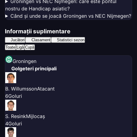
Groningen vs NEC Nijmegen: care este pontul
nostru de Handicap asiatic?
Când și unde se joacă Groningen vs NEC Nijmegen?
Informații suplimentare
Jucători
Clasament
Statistici sezon
Toate
Ligă
Cupă
Groningen
Golgeteri principali
B. Willumsson
Atacant
6
Goluri
S. Resink
Mijlocaș
4
Goluri