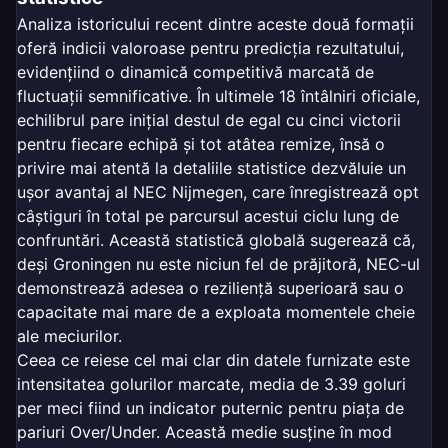
Analiza istoricului recent dintre aceste două formații
oferă indicii valoroase pentru predicția rezultatului,
evidențiind o dinamică competitivă marcată de
fluctuații semnificative. În ultimele 18 întâlniri oficiale,
echilibrul pare inițial destul de egal cu cinci victorii
pentru fiecare echipă și tot atâtea remize, însă o
privire mai atentă la detaliile statistice dezvăluie un
ușor avantaj al NEC Nijmegen, care înregistrează opt
câștiguri în total pe parcursul acestui ciclu lung de
confruntări. Această statistică globală sugerează că,
deși Groningen nu este niciun fel de prăjitoră, NEC-ul
demonstrează adesea o reziliență superioară sau o
capacitate mai mare de a exploata momentele cheie
ale meciurilor.
Ceea ce reiese cel mai clar din datele furnizate este
intensitatea golurilor marcate, media de 3.39 goluri
per meci fiind un indicator puternic pentru piața de
pariuri Over/Under. Această medie susține în mod