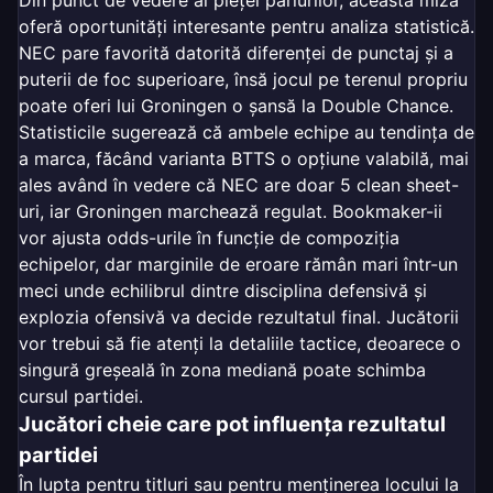
Din punct de vedere al pieței pariurilor, această miză
oferă oportunități interesante pentru analiza statistică.
NEC pare favorită datorită diferenței de punctaj și a
puterii de foc superioare, însă jocul pe terenul propriu
poate oferi lui Groningen o șansă la Double Chance.
Statisticile sugerează că ambele echipe au tendința de
a marca, făcând varianta BTTS o opțiune valabilă, mai
ales având în vedere că NEC are doar 5 clean sheet-
uri, iar Groningen marchează regulat. Bookmaker-ii
vor ajusta odds-urile în funcție de compoziția
echipelor, dar marginile de eroare rămân mari într-un
meci unde echilibrul dintre disciplina defensivă și
explozia ofensivă va decide rezultatul final. Jucătorii
vor trebui să fie atenți la detaliile tactice, deoarece o
singură greșeală în zona mediană poate schimba
cursul partidei.
Jucători cheie care pot influența rezultatul
partidei
În lupta pentru titluri sau pentru menținerea locului la