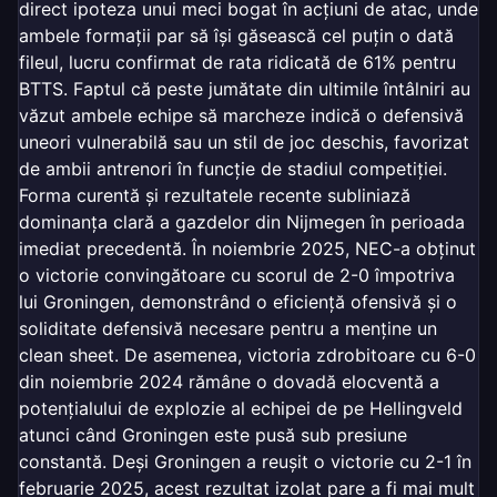
direct ipoteza unui meci bogat în acțiuni de atac, unde
ambele formații par să își găsească cel puțin o dată
fileul, lucru confirmat de rata ridicată de 61% pentru
BTTS. Faptul că peste jumătate din ultimile întâlniri au
văzut ambele echipe să marcheze indică o defensivă
uneori vulnerabilă sau un stil de joc deschis, favorizat
de ambii antrenori în funcție de stadiul competiției.
Forma curentă și rezultatele recente subliniază
dominanța clară a gazdelor din Nijmegen în perioada
imediat precedentă. În noiembrie 2025, NEC-a obținut
o victorie convingătoare cu scorul de 2-0 împotriva
lui Groningen, demonstrând o eficiență ofensivă și o
soliditate defensivă necesare pentru a menține un
clean sheet. De asemenea, victoria zdrobitoare cu 6-0
din noiembrie 2024 rămâne o dovadă elocventă a
potențialului de explozie al echipei de pe Hellingveld
atunci când Groningen este pusă sub presiune
constantă. Deși Groningen a reușit o victorie cu 2-1 în
februarie 2025, acest rezultat izolat pare a fi mai mult