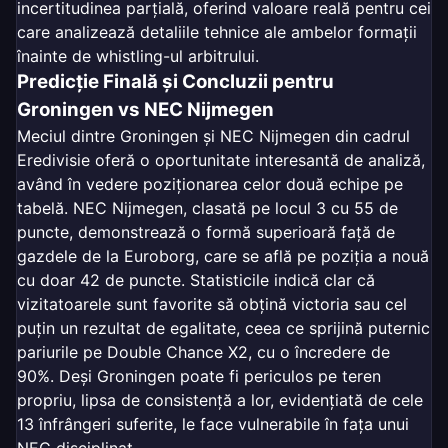
incertitudinea parțială, oferind valoare reală pentru cei
care analizează detaliile tehnice ale ambelor formații
înainte de whistling-ul arbitrului.
Predicție Finală și Concluzii pentru
Groningen vs NEC Nijmegen
Meciul dintre Groningen și NEC Nijmegen din cadrul
Eredivisie oferă o oportunitate interesantă de analiză,
având în vedere poziționarea celor două echipe pe
tabelă. NEC Nijmegen, clasată pe locul 3 cu 55 de
puncte, demonstrează o formă superioară față de
gazdele de la Euroborg, care se află pe poziția a nouă
cu doar 42 de puncte. Statisticile indică clar că
vizitatoarele sunt favorite să obțină victoria sau cel
puțin un rezultat de egalitate, ceea ce sprijină puternic
pariurile pe Double Chance X2, cu o încredere de
90%. Deși Groningen poate fi periculos pe teren
propriu, lipsa de consistență a lor, evidențiată de cele
13 înfrângeri suferite, le face vulnerabile în fața unui