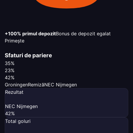
+100% primul depozit
Bonus de depozit egalat
Primește
Sfaturi de pariere
35%
23%
42%
Groningen
Remiză
NEC Nijmegen
Rezultat
NEC Nijmegen
42%
Total goluri