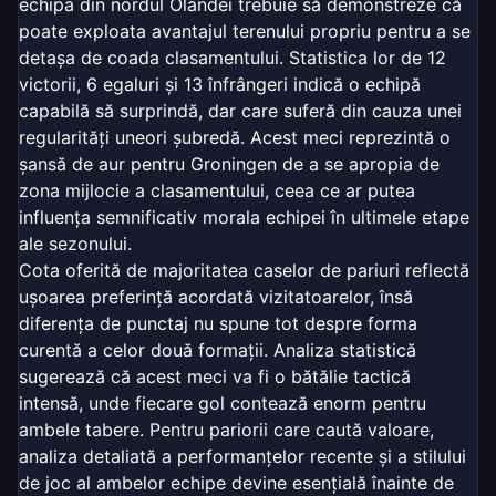
echipa din nordul Olandei trebuie să demonstreze că
poate exploata avantajul terenului propriu pentru a se
detașa de coada clasamentului. Statistica lor de 12
victorii, 6 egaluri și 13 înfrângeri indică o echipă
capabilă să surprindă, dar care suferă din cauza unei
regularități uneori șubredă. Acest meci reprezintă o
șansă de aur pentru Groningen de a se apropia de
zona mijlocie a clasamentului, ceea ce ar putea
influența semnificativ morala echipei în ultimele etape
ale sezonului.
Cota oferită de majoritatea caselor de pariuri reflectă
ușoarea preferință acordată vizitatoarelor, însă
diferența de punctaj nu spune tot despre forma
curentă a celor două formații. Analiza statistică
sugerează că acest meci va fi o bătălie tactică
intensă, unde fiecare gol contează enorm pentru
ambele tabere. Pentru pariorii care caută valoare,
analiza detaliată a performanțelor recente și a stilului
de joc al ambelor echipe devine esențială înainte de