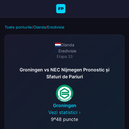
FP
Toate ponturile
/
Olanda
/
Eredivisie
Olanda
Eredivisie
Etapa 33
Groningen vs NEC Nijmegen Pronostic și
Sfaturi de Pariuri
Groningen
Vezi statistici ›
9º
48 puncte