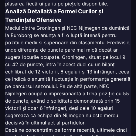
plasarea fiecărui pariu pe piețele disponibile.
Analiză Detaliată a Formei Curilor și
Tendințele Ofensive
Meciul dintre Groningen și NEC Nijmegen de duminică
la Euroborg se anunță a fi o luptă intensă pentru
pozițiile medii și superioare din clasamentul Eredivisie,
unde diferența de puncte pare mai mică decât ar
sugera locurile ocupate. Groningen, situat pe locul 9
cu 42 de puncte, intră în acest duel cu un bilanț
echilibrat de 12 victorii, 6 egaluri și 13 înfrângeri, ceea
ce indică o anumită fluctuație în performanța generală
pe parcursul sezonului. Pe de altă parte, NEC
Nijmegen ocupă o impresionantă a treia poziție cu 55
de puncte, având o soliditate demonstrată prin 15
victorii și doar 6 înfrângeri, deși cele 10 egaluri
sugerează că echipa din Nijmegen nu este mereu
decisivă în ultimul act al partidelor.
Dacă ne concentrăm pe forma recentă, ultimele cinci