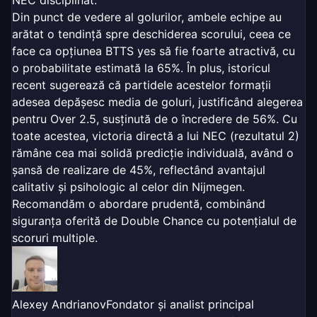
NEC disciplinat.
Din punct de vedere al golurilor, ambele echipe au
arătat o tendință spre deschiderea scorului, ceea ce
face ca opțiunea BTTS yes să fie foarte atractivă, cu
o probabilitate estimată la 65%. În plus, istoricul
recent sugerează că partidele acestelor formații
adesea depășesc media de goluri, justificând alegerea
pentru Over 2.5, susținută de o încredere de 56%. Cu
toate acestea, victoria directă a lui NEC (rezultatul 2)
rămâne cea mai solidă predicție individuală, având o
șansă de realizare de 45%, reflectând avantajul
calitativ și psihologic al celor din Nijmegen.
Recomandăm o abordare prudentă, combinând
siguranța oferită de Double Chance cu potențialul de
scoruri multiple.
Alexey Andrianov
Fondator și analist principal