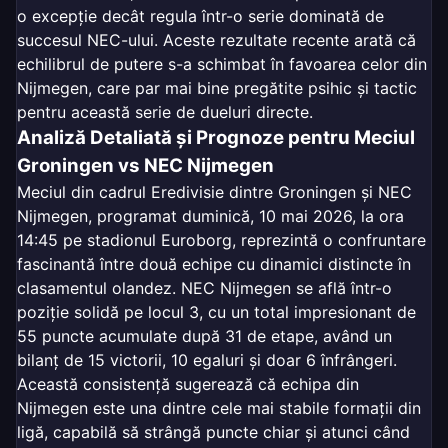
o excepție decât regula într-o serie dominată de
succesul NEC-ului. Aceste rezultate recente arată că
echilibrul de putere s-a schimbat în favoarea celor din
Nijmegen, care par mai bine pregătite psihic și tactic
pentru această serie de dueluri directe.
Analiză Detaliată și Prognoze pentru Meciul
Groningen vs NEC Nijmegen
Meciul din cadrul Eredivisie dintre Groningen și NEC
Nijmegen, programat duminică, 10 mai 2026, la ora
14:45 pe stadionul Euroborg, reprezintă o confruntare
fascinantă între două echipe cu dinamici distincte în
clasamentul olandez. NEC Nijmegen se află într-o
poziție solidă pe locul 3, cu un total impresionant de
55 puncte acumulate după 31 de etape, având un
bilanț de 15 victorii, 10 egaluri și doar 6 înfrângeri.
Această consistență sugerează că echipa din
Nijmegen este una dintre cele mai stabile formații din
ligă, capabilă să strângă puncte chiar și atunci când