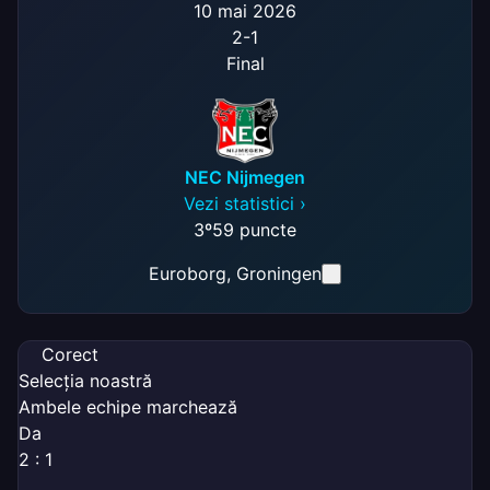
10 mai 2026
2
-
1
Final
NEC Nijmegen
Vezi statistici ›
3º
59 puncte
Euroborg
, Groningen
Corect
Selecția noastră
Ambele echipe marchează
Da
2 : 1