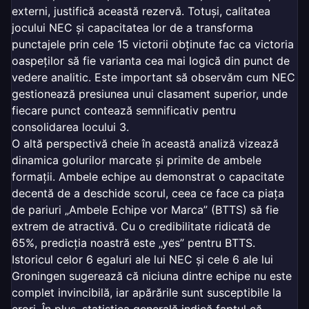
externi, justifică această rezervă. Totuși, calitatea
jocului NEC și capacitatea lor de a transforma
punctajele prin cele 15 victorii obținute fac ca victoria
oaspeților să fie varianta cea mai logică din punct de
vedere analitic. Este important să observăm cum NEC
gestionează presiunea unui clasament superior, unde
fiecare punct contează semnificativ pentru
consolidarea locului 3.
O altă perspectivă cheie în această analiză vizează
dinamica golurilor marcate și primite de ambele
formații. Ambele echipe au demonstrat o capacitate
decentă de a deschide scorul, ceea ce face ca piața
de pariuri „Ambele Echipe vor Marca” (BTTS) să fie
extrem de atractivă. Cu o credibilitate ridicată de
65%, predicția noastră este „yes” pentru BTTS.
Istoricul celor 6 egaluri ale lui NEC și cele 6 ale lui
Groningen sugerează că niciuna dintre echipe nu este
complet invincibilă, iar apărările sunt susceptibile la