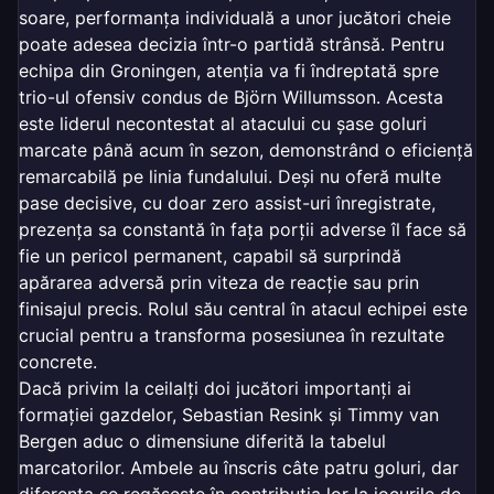
soare, performanța individuală a unor jucători cheie
poate adesea decizia într-o partidă strânsă. Pentru
echipa din Groningen, atenția va fi îndreptată spre
trio-ul ofensiv condus de Björn Willumsson. Acesta
este liderul necontestat al atacului cu șase goluri
marcate până acum în sezon, demonstrând o eficiență
remarcabilă pe linia fundalului. Deși nu oferă multe
pase decisive, cu doar zero assist-uri înregistrate,
prezența sa constantă în fața porții adverse îl face să
fie un pericol permanent, capabil să surprindă
apărarea adversă prin viteza de reacție sau prin
finisajul precis. Rolul său central în atacul echipei este
crucial pentru a transforma posesiunea în rezultate
concrete.
Dacă privim la ceilalți doi jucători importanți ai
formației gazdelor, Sebastian Resink și Timmy van
Bergen aduc o dimensiune diferită la tabelul
marcatorilor. Ambele au înscris câte patru goluri, dar