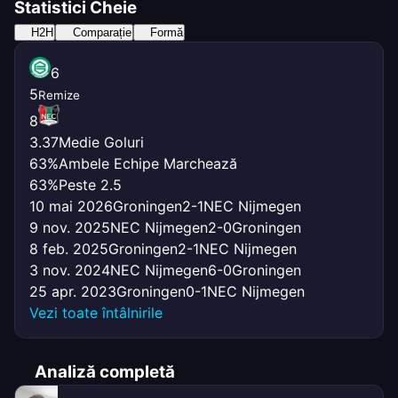
Statistici Cheie
H2H
Comparație
Formă
6
5
Remize
8
3.37
Medie Goluri
63%
Ambele Echipe Marchează
63%
Peste 2.5
10 mai 2026
Groningen
2-1
NEC Nijmegen
9 nov. 2025
NEC Nijmegen
2-0
Groningen
8 feb. 2025
Groningen
2-1
NEC Nijmegen
3 nov. 2024
NEC Nijmegen
6-0
Groningen
25 apr. 2023
Groningen
0-1
NEC Nijmegen
Vezi toate întâlnirile
Analiză completă