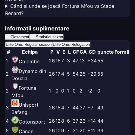
Când și unde se joacă Fortuna Mfou vs Stade
Renard?
Informații suplimentare
Clasament
Statistici sezon
Elite One: Regular season
Elite One: Relegation
#
Echipa
P
V
E
L
GF
GA
GD
puncte
Formă
1
26
16
7
3
47
13
+34
55
Colombe
Dynamo din
2
26
17
4
5
54
25
+29
55
Douala
Fortuna
2
1
0
0
1
0
2
-2
0
Mfou
Unisport
3
26
15
4
7
44
37
+7
49
Bafang
4
26
12
8
6
37
23
+14
44
Cotonsport
5
26
10
9
7
31
20
+11
39
Canon