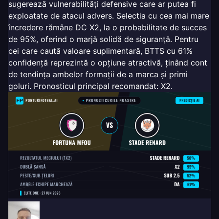
sugerează vulnerabilități defensive care ar putea fi
exploatate de atacul advers. Selectia cu cea mai mare
încredere rămâne DC X2, la o probabilitate de succes
de 95%, oferind o marjă solidă de siguranță. Pentru
cei care caută valoare suplimentară, BTTS cu 61%
confidență reprezintă o opțiune atractivă, ținând cont
de tendința ambelor formații de a marca și primi
goluri. Pronosticul principal recomandat: X2.