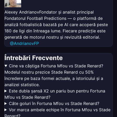
Alexey Andrianov
Fondator și analist principal
Fondatorul Football Predictions — o platformă de
analiză fotbalistică bazată pe AI care acoperă peste
180 de ligi din întreaga lume. Fiecare predicție este
generată de motorul nostru și revizuită editorial.
@AndrianovFP
Întrebări Frecvente
Cine va câștiga Fortuna Mfou vs Stade Renard?
Modelul nostru prezice Stade Renard cu 50%
încredere pe baza formei actuale, a istoricului și a
analizei statistice.
Este dubla șansă X2 un pariu bun pentru Fortuna
Mfou vs Stade Renard?
Câte goluri în Fortuna Mfou vs Stade Renard?
Vor marca ambele echipe în Fortuna Mfou vs Stade
Renard?