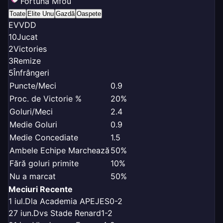
Fortuna Mfou
Toate
Elite Unu
Gazdă
Oaspete
E
V
V
D
D
10
Jucat
2
Victories
3
Remize
5
Înfrângeri
Puncte/Meci
0.9
Proc. de Victorie %
20%
Goluri/Meci
2.4
Medie Goluri
0.9
Medie Concediate
1.5
Ambele Echipe Marchează
50%
Fără goluri primite
10%
Nu a marcat
50%
Meciuri Recente
1 iul.
D
la Academia APEJES
0-2
27 iun.
D
vs Stade Renard
1-2