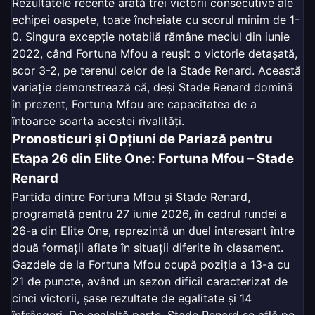
Rezultatele recente arată trei victorii consecutive ale
echipei oaspete, toate încheiate cu scorul minim de 1-
0. Singura excepție notabilă rămâne meciul din iunie
2022, când Fortuna Mfou a reușit o victorie detașată,
scor 3-2, pe terenul celor de la Stade Renard. Această
variație demonstrează că, deși Stade Renard domină
în prezent, Fortuna Mfou are capacitatea de a
întoarce soarta acestei rivalități.
Pronosticuri și Opțiuni de Pariază pentru
Etapa 26 din Elite One: Fortuna Mfou – Stade
Renard
Partida dintre Fortuna Mfou și Stade Renard,
programată pentru 27 iunie 2026, în cadrul rundei a
26-a din Elite One, reprezintă un duel interesant între
două formații aflate în situații diferite în clasament.
Gazdele de la Fortuna Mfou ocupă poziția a 13-a cu
21 de puncte, având un sezon dificil caracterizat de
cinci victorii, șase rezultate de egalitate și 14