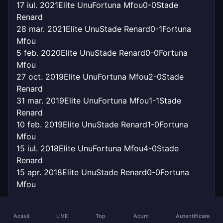
17 iul. 2021
Elite Unu
Fortuna Mfou
0-0
Stade
Renard
28 mar. 2021
Elite Unu
Stade Renard
0-1
Fortuna
Mfou
5 feb. 2020
Elite Unu
Stade Renard
0-0
Fortuna
Mfou
27 oct. 2019
Elite Unu
Fortuna Mfou
2-0
Stade
Renard
31 mar. 2019
Elite Unu
Fortuna Mfou
1-1
Stade
Renard
10 feb. 2019
Elite Unu
Stade Renard
1-0
Fortuna
Mfou
15 iul. 2018
Elite Unu
Fortuna Mfou
4-0
Stade
Renard
15 apr. 2018
Elite Unu
Stade Renard
0-0
Fortuna
Mfou
Acasă
LIVE
Top
Acum
Autentificare