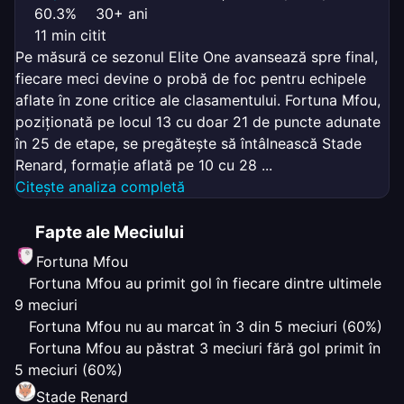
60.3%
30+ ani
11 min citit
Pe măsură ce sezonul Elite One avansează spre final,
fiecare meci devine o probă de foc pentru echipele
aflate în zone critice ale clasamentului. Fortuna Mfou,
poziționată pe locul 13 cu doar 21 de puncte adunate
în 25 de etape, se pregătește să întâlnească Stade
Renard, formație aflată pe 10 cu 28 ...
Citește analiza completă
Fapte ale Meciului
Fortuna Mfou
Fortuna Mfou au primit gol în fiecare dintre ultimele
9 meciuri
Fortuna Mfou nu au marcat în 3 din 5 meciuri (60%)
Fortuna Mfou au păstrat 3 meciuri fără gol primit în
5 meciuri (60%)
Stade Renard