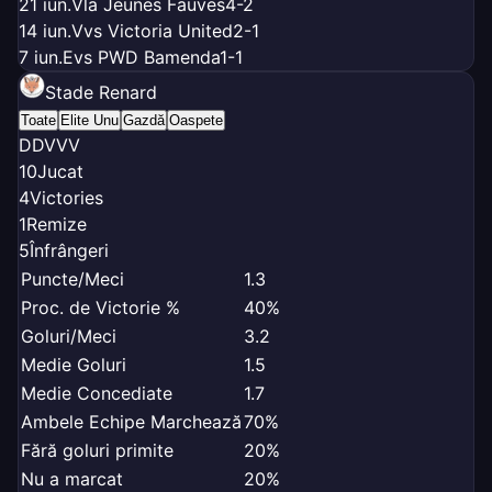
21 iun.
V
la Jeunes Fauves
4-2
14 iun.
V
vs Victoria United
2-1
7 iun.
E
vs PWD Bamenda
1-1
Stade Renard
Toate
Elite Unu
Gazdă
Oaspete
D
D
V
V
V
10
Jucat
4
Victories
1
Remize
5
Înfrângeri
Puncte/Meci
1.3
Proc. de Victorie %
40%
Goluri/Meci
3.2
Medie Goluri
1.5
Medie Concediate
1.7
Ambele Echipe Marchează
70%
Fără goluri primite
20%
Nu a marcat
20%