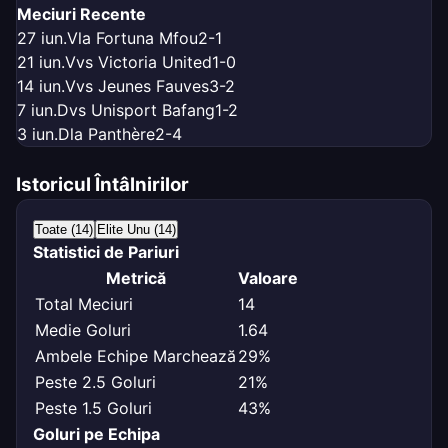
Meciuri Recente
27 iun.
V
la Fortuna Mfou
2-1
21 iun.
V
vs Victoria United
1-0
14 iun.
V
vs Jeunes Fauves
3-2
7 iun.
D
vs Unisport Bafang
1-2
3 iun.
D
la Panthère
2-4
Istoricul Întâlnirilor
Toate (14)
Elite Unu (14)
Statistici de Pariuri
Metrică
Valoare
Total Meciuri
14
Medie Goluri
1.64
Ambele Echipe Marchează
29%
Peste 2.5 Goluri
21%
Peste 1.5 Goluri
43%
Goluri pe Echipa