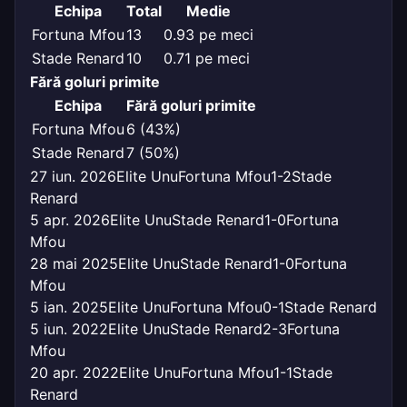
Echipa
Total
Medie
Fortuna Mfou
13
0.93 pe meci
Stade Renard
10
0.71 pe meci
Fără goluri primite
Echipa
Fără goluri primite
Fortuna Mfou
6 (43%)
Stade Renard
7 (50%)
27 iun. 2026
Elite Unu
Fortuna Mfou
1-2
Stade
Renard
5 apr. 2026
Elite Unu
Stade Renard
1-0
Fortuna
Mfou
28 mai 2025
Elite Unu
Stade Renard
1-0
Fortuna
Mfou
5 ian. 2025
Elite Unu
Fortuna Mfou
0-1
Stade Renard
5 iun. 2022
Elite Unu
Stade Renard
2-3
Fortuna
Mfou
20 apr. 2022
Elite Unu
Fortuna Mfou
1-1
Stade
Renard