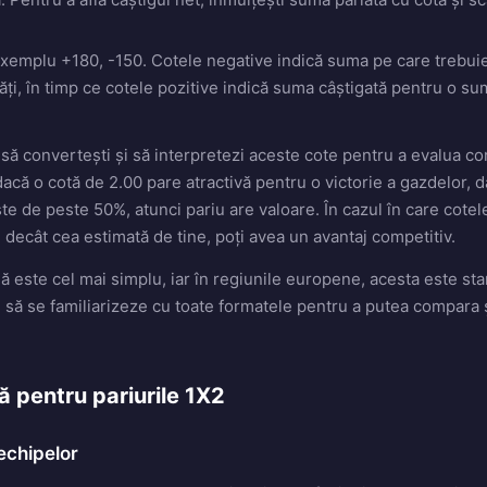
exemplu +180, -150. Cotele negative indică suma pe care trebuie
ăți, în timp ce cotele pozitive indică suma câștigată pentru o s
i să convertești și să interpretezi aceste cote pentru a evalua c
acă o cotă de 2.00 pare atractivă pentru o victorie a gazdelor, da
te de peste 50%, atunci pariu are valoare. În cazul în care cotele
 decât cea estimată de tine, poți avea un avantaj competitiv.
ă este cel mai simplu, iar în regiunile europene, acesta este st
 să se familiarizeze cu toate formatele pentru a putea compara 
ă pentru pariurile 1X2
 echipelor