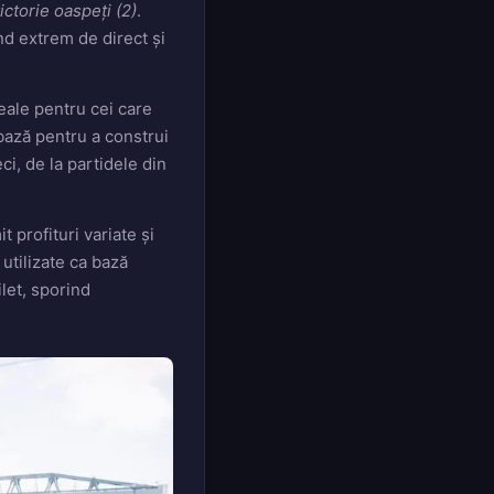
ictorie oaspeți (2)
.
ind extrem de direct și
eale pentru cei care
 bază pentru a construi
i, de la partidele din
t profituri variate și
 utilizate ca bază
let, sporind