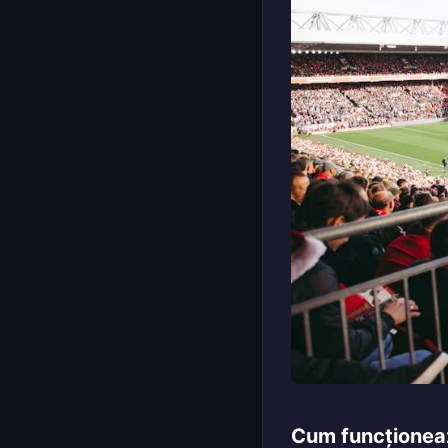
Cum funcționeaz