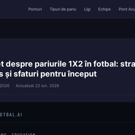
Pont Ac
Ponturi
Tipuri de pariu
Ligi
Echipe
i
 despre pariurile 1X2 în fotbal: stra
 și sfaturi pentru început
 2026
Actualizat 22 iun. 2026