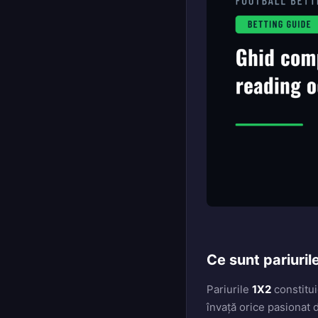
Ce sunt pariuril
Pariurile
1X2
constitui
învață orice pasionat