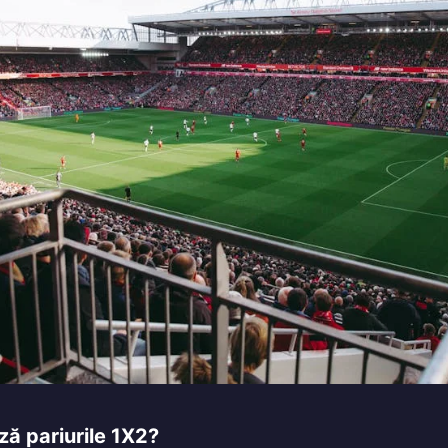
ă pariurile 1X2?