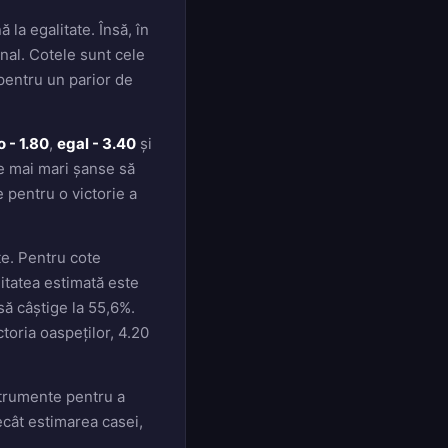
la egalitate. Însă, în
inal. Cotele sunt cele
 pentru un parior de
o - 1.80
,
egal - 3.40
și
e mai mari șanse să
 pentru o victorie a
te. Pentru cote
litatea estimată este
ă câștige la 55,6%.
toria oaspeților, 4.20
nstrumente pentru a
ecât estimarea casei,