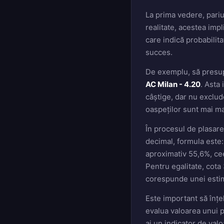
La prima vedere, pariur
realitate, acestea impl
care indică probabilita
succes.
De exemplu, să pres
AC Milan - 4.20
. Asta
câștige, dar nu exclud
oaspeților sunt mai ma
În procesul de plasare 
decimal, formula este
aproximativ 55,6%, cee
Pentru egalitate, cota
corespunde unei estim
Este important să înțel
evalua valoarea unui p
ai un indicator de valo